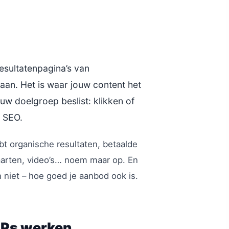
esultatenpagina’s van
taan. Het is waar jouw content het
w doelgroep beslist: klikken of
n SEO.
bt organische resultaten, betaalde
kaarten, video’s… noem maar op. En
n niet – hoe goed je aanbod ook is.
RPs werken