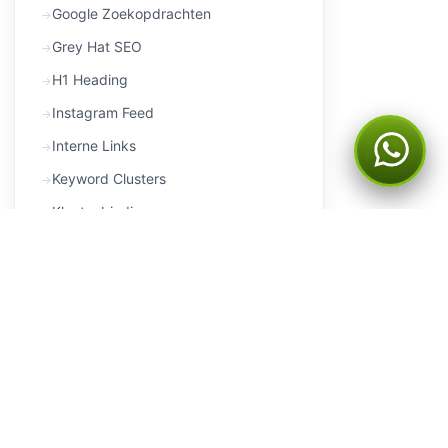
Google Zoekopdrachten
Grey Hat SEO
H1 Heading
Instagram Feed
Interne Links
Keyword Clusters
Klantenbinding
Klantwaarde
Landingspagina
Langetermijnstrategie
Latent Semantic Indexing
LCP
Lifetime value
Linkbait