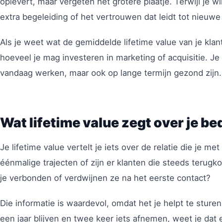
oplevert, maar vergeten het grotere plaatje. Terwijl je w
extra begeleiding of het vertrouwen dat leidt tot nieuw
Als je weet wat de gemiddelde lifetime value van je klant
hoeveel je mag investeren in marketing of acquisitie. Je
vandaag werken, maar ook op lange termijn gezond zijn.
Wat lifetime value zegt over je bed
Je lifetime value vertelt je iets over de relatie die je m
éénmalige trajecten of zijn er klanten die steeds terug
je verbonden of verdwijnen ze na het eerste contact?
Die informatie is waardevol, omdat het je helpt te sturen
een jaar blijven en twee keer iets afnemen, weet je dat er