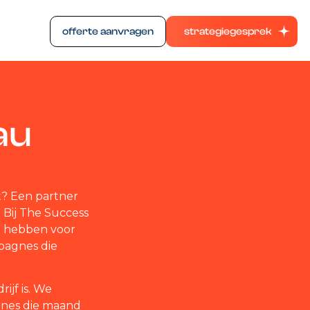
offerte aanvragen
strategiegesprek
au
t? Een partner
? Bij The Success
d hebben voor
mpagnes die
ijf is. We
ines die maand