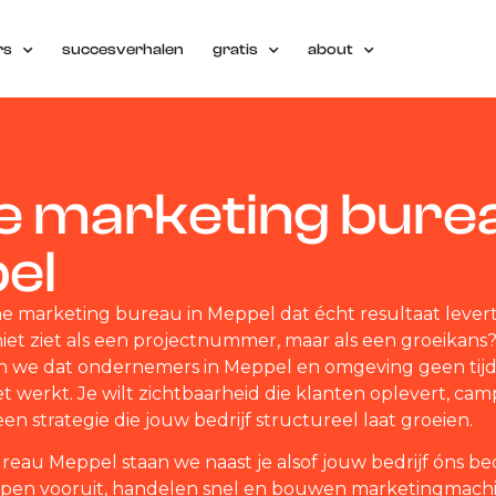
rs
succesverhalen
gratis
about
ne marketing bure
el
ne marketing bureau in Meppel dat écht resultaat lever
 niet ziet als een projectnummer, maar als een groeikans
n we dat ondernemers in Meppel en omgeving geen tij
et werkt. Je wilt zichtbaarheid die klanten oplevert, ca
n strategie die jouw bedrijf structureel laat groeien.
eau Meppel staan we naast je alsof jouw bedrijf óns bedr
ppen vooruit, handelen snel en bouwen marketingmach