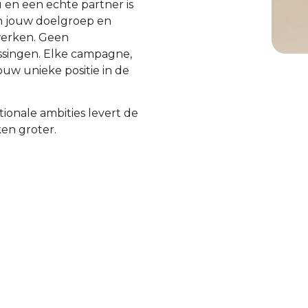
 en een echte partner is
en jouw doelgroep en
 werken. Geen
ssingen. Elke campagne,
ouw unieke positie in de
onale ambities levert de
en groter.