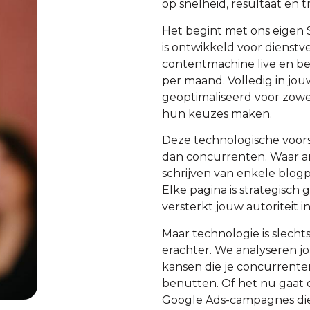
op snelheid, resultaat en t
Het begint met ons eigen S
is ontwikkeld voor dienst
contentmachine live en beg
per maand. Volledig in jo
geoptimaliseerd voor zow
hun keuzes maken.
Deze technologische voor
dan concurrenten. Waar 
schrijven van enkele blog
Elke pagina is strategisch
versterkt jouw autoriteit i
Maar technologie is slechts
erachter. We analyseren j
kansen die je concurrent
benutten. Of het nu gaat 
Google Ads-campagnes die 