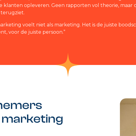
 klanten opleveren. Geen rapporten vol theorie, maar 
 terugziet.
rketing voelt niet als marketing. Het is de juiste boods
nt, voor de juiste persoon.”
rnemers
e marketing