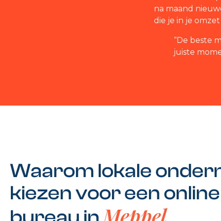
na maand nieuwe
die je in je omzet
“De beste ma
juiste mome
Waarom lokale onde
kiezen voor een onlin
Meppel
bureau in