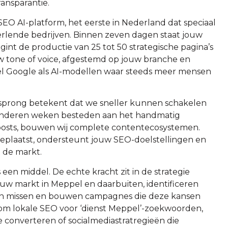
ransparantie.
EO AI-platform, het eerste in Nederland dat speciaal
verlende bedrijven. Binnen zeven dagen staat jouw
int de productie van 25 tot 50 strategische pagina’s
uw tone of voice, afgestemd op jouw branche en
el Google als AI-modellen waar steeds meer mensen
sprong betekent dat we sneller kunnen schakelen
anderen weken besteden aan het handmatig
posts, bouwen wij complete contentecosystemen.
 geplaatst, ondersteunt jouw SEO-doelstellingen en
n de markt.
 een middel. De echte kracht zit in de strategie
ouw markt in Meppel en daarbuiten, identificeren
en missen en bouwen campagnes die deze kansen
om lokale SEO voor ‘dienst Meppel’-zoekwoorden,
converteren of socialmediastratregieën die