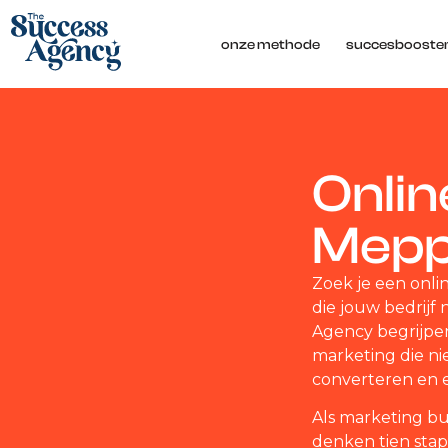
onze methode
succesbooste
Onli
Mepp
Zoek je een onli
die jouw bedrijf
Agency begrijpe
marketing die ni
converteren en ee
Als marketing bur
denken tien sta