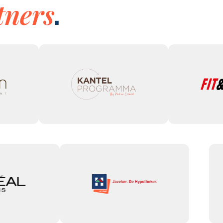
tners
.