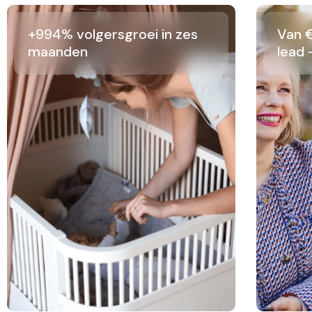
+994% volgersgroei in zes
Van €
maanden
lead 