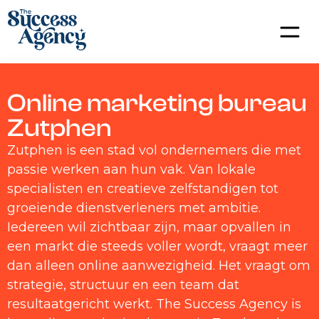
Online marketing bureau
Zutphen
Zutphen is een stad vol ondernemers die met
passie werken aan hun vak. Van lokale
specialisten en creatieve zelfstandigen tot
groeiende dienstverleners met ambitie.
Iedereen wil zichtbaar zijn, maar opvallen in
een markt die steeds voller wordt, vraagt meer
dan alleen online aanwezigheid. Het vraagt om
strategie, structuur en een team dat
resultaatgericht werkt. The Success Agency is