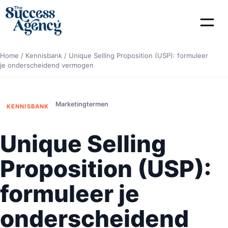
Home
/
Kennisbank
/
Unique Selling Proposition (USP): formuleer
je onderscheidend vermogen
Marketingtermen
KENNISBANK
Unique Selling
Proposition (USP):
formuleer je
onderscheidend