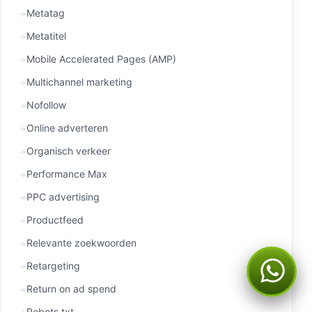
Metatag
Metatitel
Mobile Accelerated Pages (AMP)
Multichannel marketing
Nofollow
Online adverteren
Organisch verkeer
Performance Max
PPC advertising
Productfeed
Relevante zoekwoorden
Retargeting
Kan ik je ergens mee
helpen?
Return on ad spend
Robots.txt