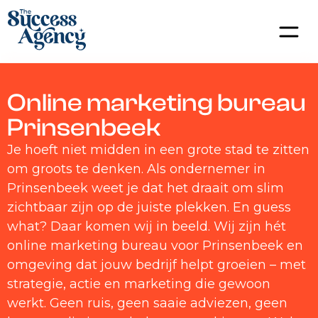
Online marketing bureau
Prinsenbeek
Je hoeft niet midden in een grote stad te zitten
om groots te denken. Als ondernemer in
Prinsenbeek weet je dat het draait om slim
zichtbaar zijn op de juiste plekken. En guess
what? Daar komen wij in beeld. Wij zijn hét
online marketing bureau voor Prinsenbeek en
omgeving dat jouw bedrijf helpt groeien – met
strategie, actie en marketing die gewoon
werkt. Geen ruis, geen saaie adviezen, geen