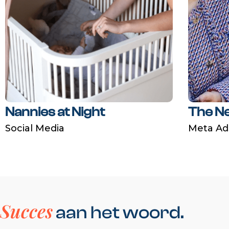
Nannies at Night
The N
Social Media
Meta Ad
Succes
aan het woord.