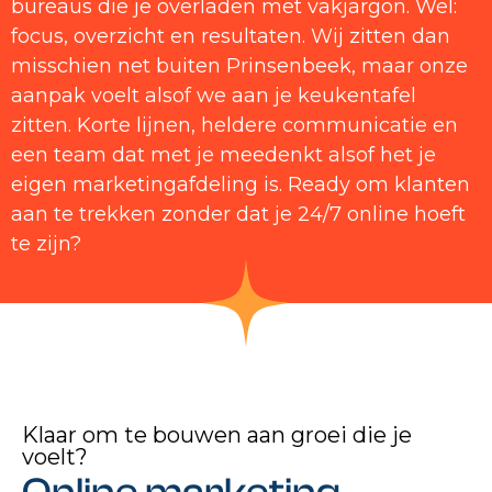
bureaus die je overladen met vakjargon. Wel:
focus, overzicht en resultaten. Wij zitten dan
misschien net buiten Prinsenbeek, maar onze
aanpak voelt alsof we aan je keukentafel
zitten. Korte lijnen, heldere communicatie en
een team dat met je meedenkt alsof het je
eigen marketingafdeling is. Ready om klanten
aan te trekken zonder dat je 24/7 online hoeft
te zijn?
Klaar om te bouwen aan groei die je
voelt?