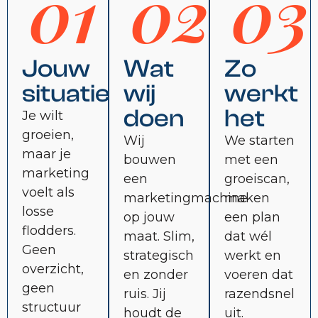
01
02
03
Jouw
Wat
Zo
situatie
wij
werkt
doen
het
Je wilt
groeien,
Wij
We starten
maar je
bouwen
met een
marketing
een
groeiscan,
voelt als
marketingmachine
maken
losse
op jouw
een plan
flodders.
maat. Slim,
dat wél
Geen
strategisch
werkt en
overzicht,
en zonder
voeren dat
geen
ruis. Jij
razendsnel
structuur
houdt de
uit.