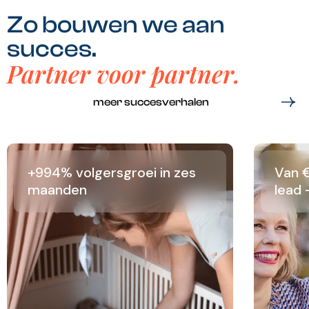
Zo bouwen we aan
succes.
Partner voor partner.
meer succesverhalen
+994% volgersgroei in zes
Van €
maanden
lead 