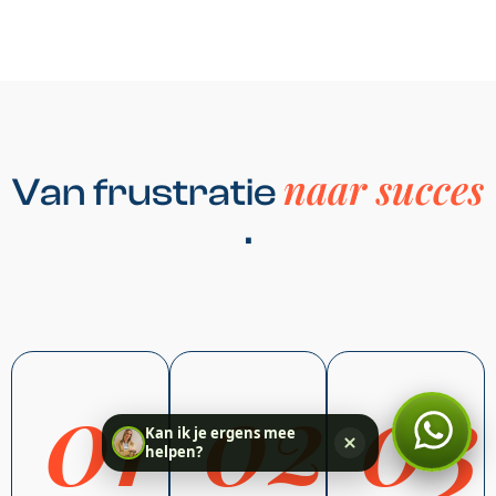
naar succes
Van frustratie
.
01
02
03
Kan ik je ergens mee
helpen?