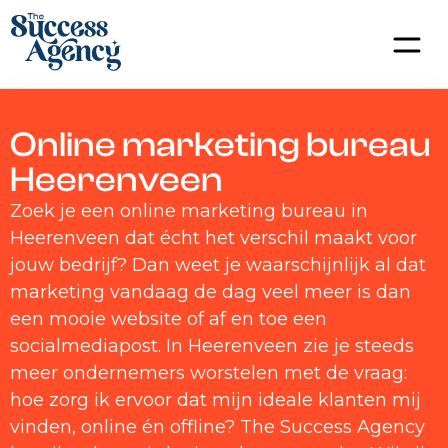
Online marketing bureau
Heerenveen
Zoek je een online marketing bureau in
Heerenveen dat écht het verschil maakt voor
jouw bedrijf? Dan weet je waarschijnlijk al dat
marketing vandaag de dag veel meer is dan
een mooie website of af en toe een
socialmediapost. In Heerenveen zie je steeds
meer ondernemers worstelen met de vraag:
hoe zorg ik ervoor dat mijn ideale klanten mij
vinden, online én offline? The Success Agency