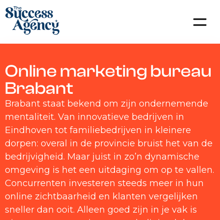
Online marketing bureau
Brabant
Brabant staat bekend om zijn ondernemende
mentaliteit. Van innovatieve bedrijven in
Eindhoven tot familiebedrijven in kleinere
dorpen: overal in de provincie bruist het van de
bedrijvigheid. Maar juist in zo’n dynamische
omgeving is het een uitdaging om op te vallen.
Concurrenten investeren steeds meer in hun
online zichtbaarheid en klanten vergelijken
sneller dan ooit. Alleen goed zijn in je vak is