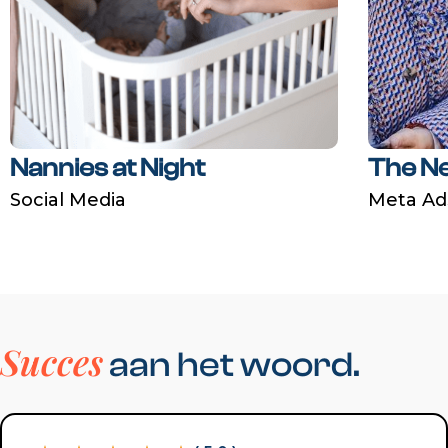
Nannies at Night
The N
Social Media
Meta Ad
Succes
aan het woord.