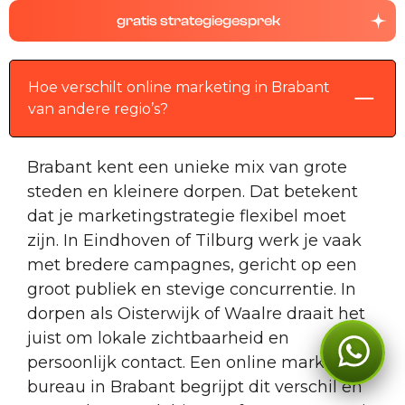
gratis strategiegesprek
Hoe verschilt online marketing in Brabant
van andere regio’s?
Brabant kent een unieke mix van grote
steden en kleinere dorpen. Dat betekent
dat je marketingstrategie flexibel moet
zijn. In Eindhoven of Tilburg werk je vaak
met bredere campagnes, gericht op een
groot publiek en stevige concurrentie. In
dorpen als Oisterwijk of Waalre draait het
juist om lokale zichtbaarheid en
Kan ik je ergens mee
persoonlijk contact. Een online marketing
helpen?
bureau in Brabant begrijpt dit verschil en