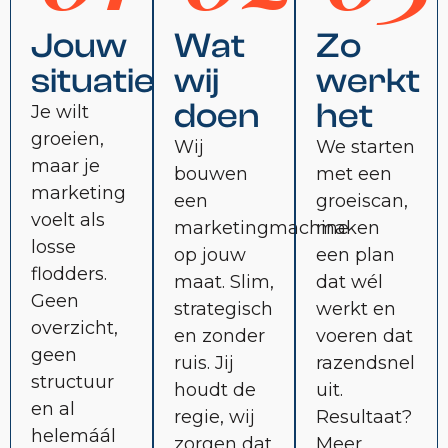
Jouw
Wat
Zo
situatie
wij
werkt
doen
het
Je wilt
groeien,
Wij
We starten
maar je
bouwen
met een
marketing
een
groeiscan,
voelt als
marketingmachine
maken
losse
op jouw
een plan
flodders.
maat. Slim,
dat wél
Geen
strategisch
werkt en
overzicht,
en zonder
voeren dat
geen
ruis. Jij
razendsnel
structuur
houdt de
uit.
en al
regie, wij
Resultaat?
helemáál
zorgen dat
Meer