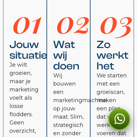
01
02
03
Jouw
Wat
Zo
situatie
wij
werkt
doen
het
Je wilt
groeien,
Wij
We starten
maar je
bouwen
met een
marketing
een
groeiscan,
voelt als
marketingmachine
maken
losse
op jouw
een plan
flodders.
maat. Slim,
dat wél
Kan ik je ergens mee
Geen
strategisch
werkt en
helpen?
overzicht,
en zonder
voeren dat