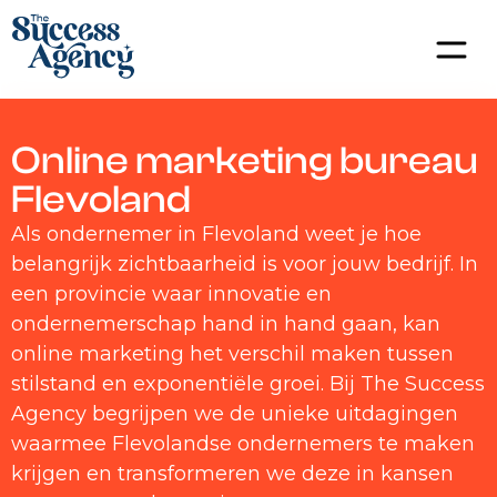
Online marketing bureau
Flevoland
Als ondernemer in Flevoland weet je hoe
belangrijk zichtbaarheid is voor jouw bedrijf. In
een provincie waar innovatie en
ondernemerschap hand in hand gaan, kan
online marketing het verschil maken tussen
stilstand en exponentiële groei. Bij The Success
Agency begrijpen we de unieke uitdagingen
waarmee Flevolandse ondernemers te maken
krijgen en transformeren we deze in kansen