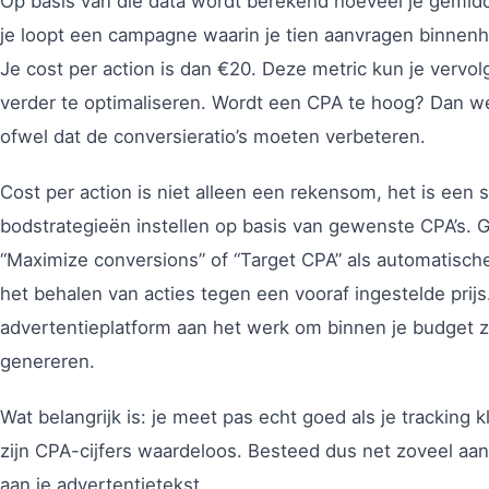
Op basis van die data wordt berekend hoeveel je gemiddel
je loopt een campagne waarin je tien aanvragen binnenh
Je cost per action is dan €20. Deze metric kun je verv
verder te optimaliseren. Wordt een CPA te hoog? Dan weet
ofwel dat de conversieratio’s moeten verbeteren.
Cost per action is niet alleen een rekensom, het is een 
bodstrategieën instellen op basis van gewenste CPA’s. G
“Maximize conversions” of “Target CPA” als automatische 
het behalen van acties tegen een vooraf ingestelde prijs
advertentieplatform aan het werk om binnen je budget z
genereren.
Wat belangrijk is: je meet pas echt goed als je tracking
zijn CPA-cijfers waardeloos. Besteed dus net zoveel aand
aan je advertentietekst.