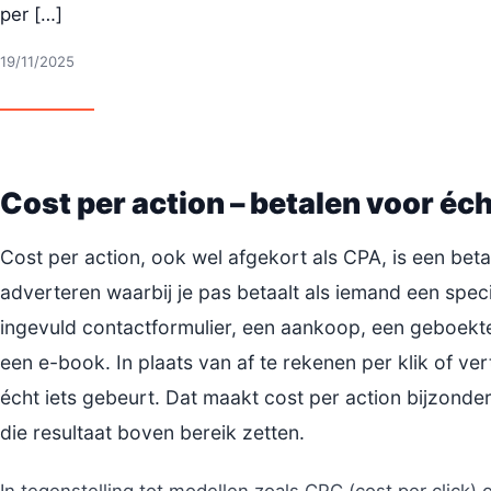
per […]
19/11/2025
Cost per action – betalen voor éc
Cost per action, ook wel afgekort als CPA, is een bet
adverteren waarbij je pas betaalt als iemand een speci
ingevuld contactformulier, een aankoop, een geboekt
een e-book. In plaats van af te rekenen per klik of ver
écht iets gebeurt. Dat maakt cost per action bijzonder
die resultaat boven bereik zetten.
In tegenstelling tot modellen zoals CPC (cost per click) o