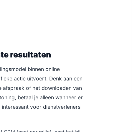
hte resultaten
alingsmodel binnen online
fieke actie uitvoert. Denk aan een
e afspraak of het downloaden van
toning, betaal je alleen wanneer er
 interessant voor dienstverleners
f CPM (cost per mille), gaat het bij