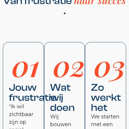
Van frustratie
.
01
02
03
Jouw
Wat
Zo
frustratie
wij
werkt
doen
het
“Ik wil
zichtbaar
Wij
We starten
zijn op
bouwen
met een