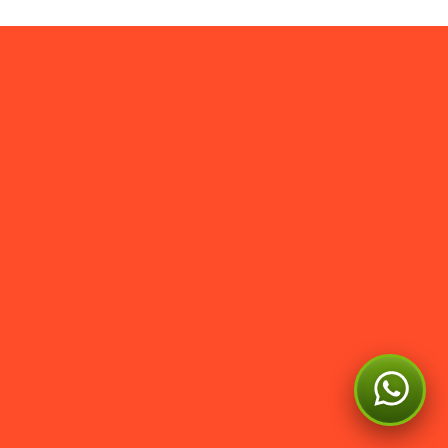
Social Media
Management
Wij zorgen dat je top of mind blijft bij jouw
ideale klant op de kanalen waar jouw
doelgroep zich wél bevindt. Met sterke
content, consistente zichtbaarheid en socials
die niet alleen leuk zijn om te zien, maar ook
klanten binnenhalen.
Kan ik je ergens mee
helpen?
social media