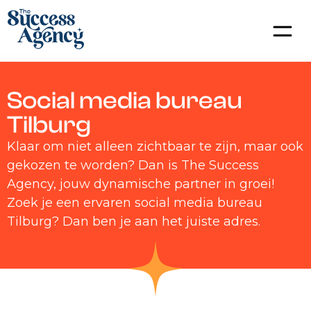
Social media bureau
Tilburg
Klaar om niet alleen zichtbaar te zijn, maar ook
gekozen te worden? Dan is The Success
Agency, jouw dynamische partner in groei!
Zoek je een ervaren social media bureau
Tilburg? Dan ben je aan het juiste adres.