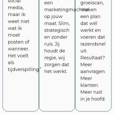
social
een
groeiscan,
media,
marketingmachine
maken
maar ik
op jouw
een plan
weet niet
maat. Slim,
dat wél
wat ik
strategisch
werkt en
moet
en zonder
voeren dat
posten of
ruis. Jij
razendsnel
wanneer.
houdt de
uit.
Het voelt
regie, wij
Resultaat?
als
zorgen dat
Meer
tijdverspilling.”
het werkt.
aanvragen.
Meer
klanten.
Meer rust
in je hoofd.