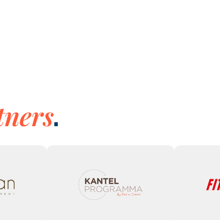
tners
.