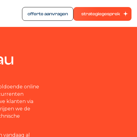
offerte aanvragen
strategiegesprek
au
voldoende online
ncurrenten
we klanten via
rijpen we de
chnische
n vandaag al