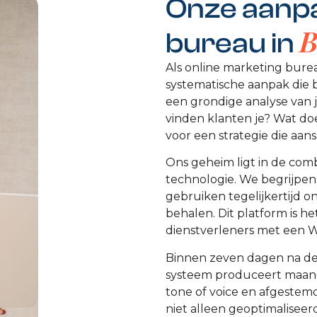
Onze aanpa
B
bureau in
Als online marketing bur
systematische aanpak die 
een grondige analyse van j
vinden klanten je? Wat do
voor een strategie die aans
Ons geheim ligt in de com
technologie. We begrijpen
gebruiken tegelijkertijd o
behalen. Dit platform is he
dienstverleners met een 
Binnen zeven dagen na de 
systeem produceert maandel
tone of voice en afgestem
niet alleen geoptimaliseer