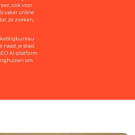
rper, ook voor
s vaker online
 dat ze zoeken,
arketingbureau
 naast je staat
SEO AI-platform
dinghuizen om