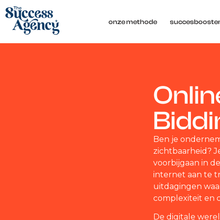
onze methode
succesbooste
Onli
Bidd
Ben je onderneme
zichtbaarheid? J
voorbijgaan in d
internet aan te 
uitdagingen waar
complexiteit en 
De digitale were