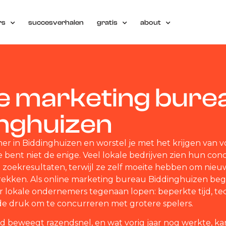
rs
succesverhalen
gratis
about
ne marketing bure
inghuizen
r in Biddinghuizen en worstel je met het krijgen van 
e bent niet de enige. Veel lokale bedrijven zien hun co
e zoekresultaten, terwijl ze zelf moeite hebben om nieu
trekken. Als online marketing bureau Biddinghuizen beg
 lokale ondernemers tegenaan lopen: beperkte tijd, te
de druk om te concurreren met grotere spelers.
ld beweegt razendsnel, en wat vorig jaar nog werkte, ka