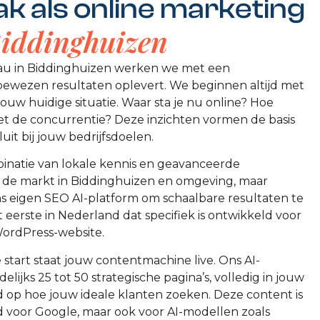
k als online marketing
iddinghuizen
eau in Biddinghuizen werken we met een
bewezen resultaten oplevert. We beginnen altijd met
ouw huidige situatie. Waar sta je nu online? Hoe
et de concurrentie? Deze inzichten vormen de basis
luit bij jouw bedrijfsdoelen.
binatie van lokale kennis en geavanceerde
 de markt in Biddinghuizen en omgeving, maar
ns eigen SEO AI-platform om schaalbare resultaten te
t eerste in Nederland dat specifiek is ontwikkeld voor
WordPress-website.
start staat jouw contentmachine live. Ons AI-
ijks 25 tot 50 strategische pagina’s, volledig in jouw
d op hoe jouw ideale klanten zoeken. Deze content is
d voor Google, maar ook voor AI-modellen zoals