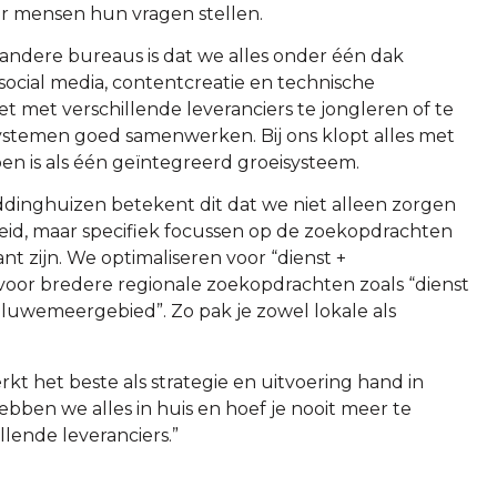
r mensen hun vragen stellen.
andere bureaus is dat we alles onder één dak
social media, contentcreatie en technische
et met verschillende leveranciers te jongleren of te
ystemen goed samenwerken. Bij ons klopt alles met
en is als één geïntegreerd groeisysteem.
iddinghuizen betekent dit dat we niet alleen zorgen
id, maar specifiek focussen op de zoekopdrachten
ant zijn. We optimaliseren voor “dienst +
voor bredere regionale zoekopdrachten zoals “dienst
Veluwemeergebied”. Zo pak je zowel lokale als
kt het beste als strategie en uitvoering hand in
ben we alles in huis en hoef je nooit meer te
lende leveranciers.”