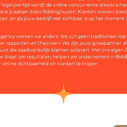
 Tegelijkertijd wordt de online concurrentie steeds sche
inere plaatsen zoals Biddinghuizen. Klanten zoeken steed
ten, en als jouw bedrijf niet zichtbaar is op het moment
 Agency werken we anders. We zijn geen traditioneel m
et rapporten en theorieën. We zijn jouw groeipartner die
wt die daadwerkelijk klanten oplevert. Met ons eigen 
ie draait om resultaten, helpen we ondernemers in Bid
 online zichtbaarheid en klanten te krijgen.