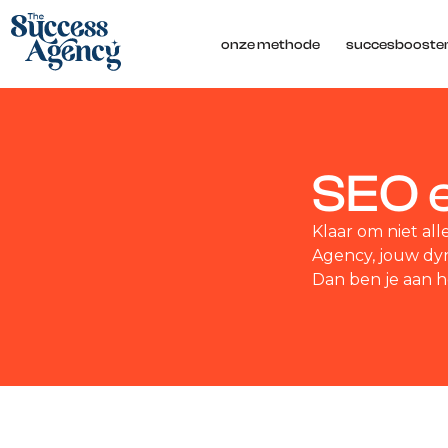
onze methode
succesbooste
SEO e
Klaar om niet al
Agency, jouw dyn
Dan ben je aan he