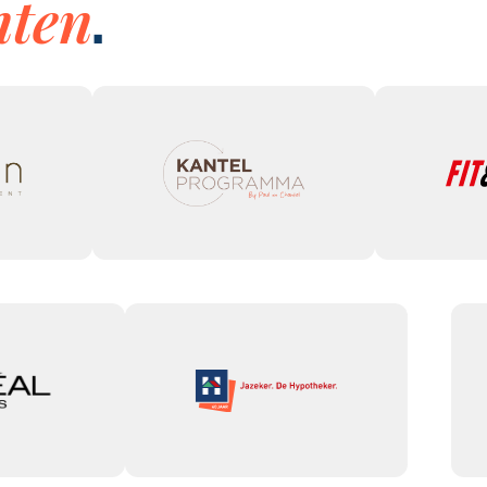
nten
.