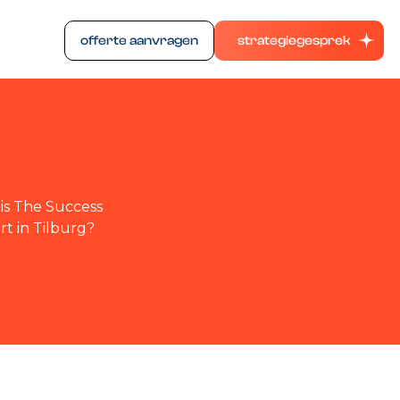
offerte aanvragen
strategiegesprek
 is The Success
t in Tilburg?