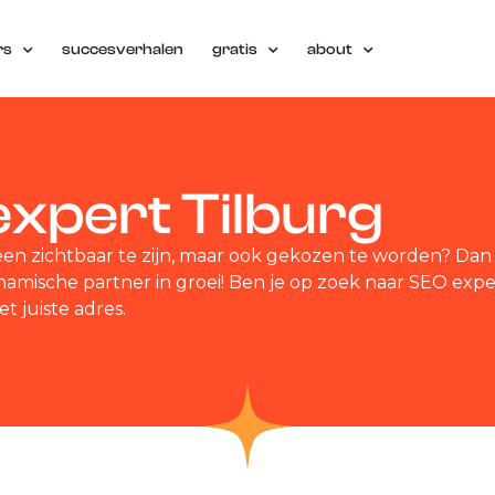
rs
succesverhalen
gratis
about
xpert Tilburg
leen zichtbaar te zijn, maar ook gekozen te worden? Dan
amische partner in groei! Ben je op zoek naar SEO exper
t juiste adres.