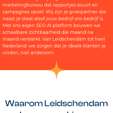
marketingbureau dat rapportjes stuurt en
campagnes opzet. Wij zijn je groeipartner die
naast je staat alsof jouw bedrijf ons bedrijf is.
Met ons eigen SEO AI platform bouwen we
schaalbare zichtbaarheid die maand na
maand versterkt. Van Leidschendam tot heel
Nederland: we zorgen dat je ideale klanten je
vinden, niet andersom.
Waarom Leidschendam