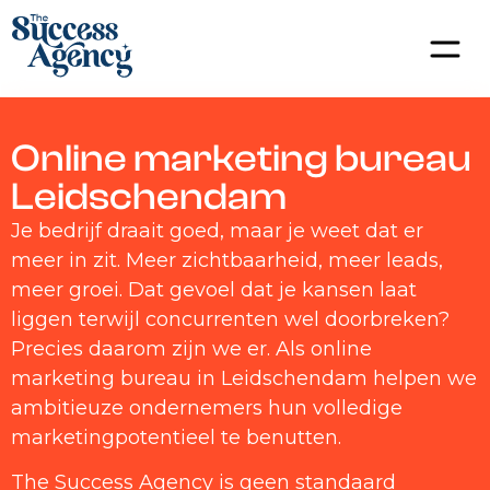
Online marketing bureau
Leidschendam
Je bedrijf draait goed, maar je weet dat er
meer in zit. Meer zichtbaarheid, meer leads,
meer groei. Dat gevoel dat je kansen laat
liggen terwijl concurrenten wel doorbreken?
Precies daarom zijn we er. Als online
marketing bureau in Leidschendam helpen we
ambitieuze ondernemers hun volledige
marketingpotentieel te benutten.
The Success Agency is geen standaard