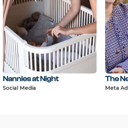
Nannies at Night
The N
Social Media
Meta Ad