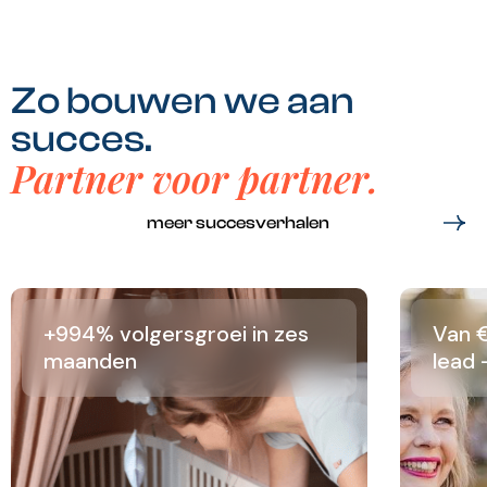
Zo bouwen we aan
succes.
Partner voor partner.
meer succesverhalen
+994% volgersgroei in zes
Van €
maanden
lead 