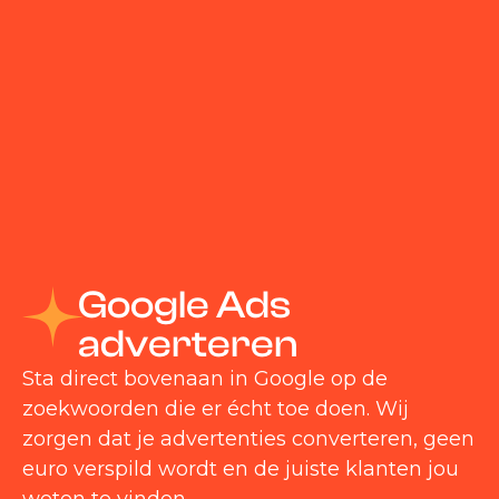
adverteren
We zetten jouw bedrijf op de kaart via
knallende advertenties op Facebook en
Instagram. Voor meer zichtbaarheid, meer
aanvragen en campagnes die niet pushen,
maar potentiële klanten aantrekken als een
magneet.
meta ads
Google Ads
adverteren
Sta direct bovenaan in Google op de
zoekwoorden die er écht toe doen. Wij
zorgen dat je advertenties converteren, geen
euro verspild wordt en de juiste klanten jou