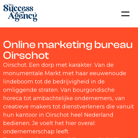
Online marketing bureau
Oirschot
Oirschot. Een dorp met karakter. Van de
monumentale Markt met haar eeuwenoude
lindeboom tot de bedrijvigheid in de
omliggende straten. Van bourgondische
horeca tot ambachtelijke ondernemers, van
creatieve makers tot dienstverleners die vanuit
hun kantoor in Oirschot heel Nederland
bedienen. Je voelt het hier overal:
ondernemerschap leeft.