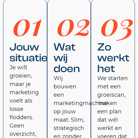
01
02
03
Jouw
Wat
Zo
situatie
wij
werkt
doen
het
Je wilt
groeien,
Wij
We starten
maar je
bouwen
met een
marketing
een
groeiscan,
voelt als
marketingmachine
maken
losse
op jouw
een plan
flodders.
maat. Slim,
dat wél
Geen
strategisch
werkt en
overzicht,
en zonder
voeren dat