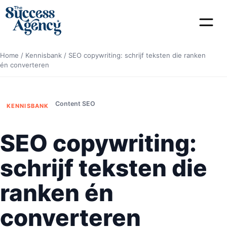
Home
/
Kennisbank
/
SEO copywriting: schrijf teksten die ranken
én converteren
Content SEO
KENNISBANK
SEO copywriting:
schrijf teksten die
ranken én
converteren