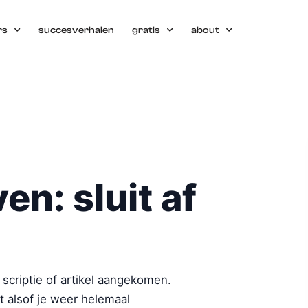
rs
succesverhalen
gratis
about
en: sluit af
, scriptie of artikel aangekomen.
kt alsof je weer helemaal