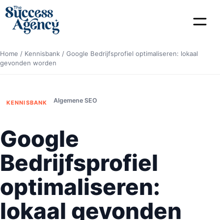
Home
/
Kennisbank
/
Google Bedrijfsprofiel optimaliseren: lokaal
gevonden worden
Algemene SEO
KENNISBANK
Google
Bedrijfsprofiel
optimaliseren:
lokaal gevonden