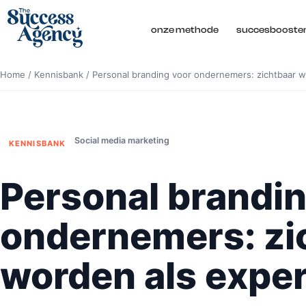
onze methode
succesbooste
Home
/
Kennisbank
/
Personal branding voor ondernemers: zichtbaar w
Social media marketing
KENNISBANK
Personal brandin
ondernemers: zi
worden als exper