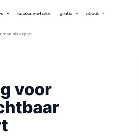
rs
succesverhalen
gratis
about
orden als expert
g voor
chtbaar
t