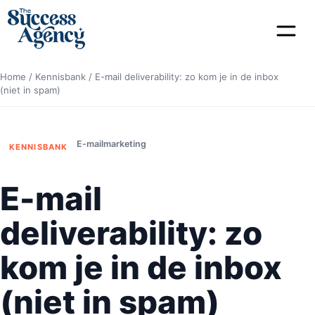
Home
/
Kennisbank
/
E-mail deliverability: zo kom je in de inbox
(niet in spam)
E-mailmarketing
KENNISBANK
E-mail
deliverability: zo
kom je in de inbox
(niet in spam)