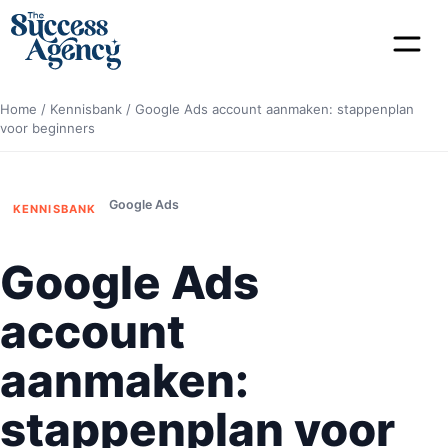
Home
/
Kennisbank
/
Google Ads account aanmaken: stappenplan
voor beginners
Google Ads
KENNISBANK
Google Ads
account
aanmaken:
stappenplan voor