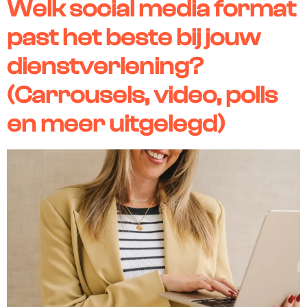
Welk social media format
past het beste bij jouw
dienstverlening?
(Carrousels, video, polls
en meer uitgelegd)