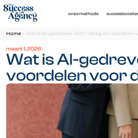
onze methode
succesbooste
Home
»
Wat is AI-gedreven SEO? Uitleg en voordelen 
maart 1, 2026
Wat is AI-gedrev
voordelen voor 