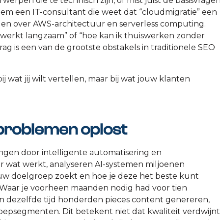
werpen die te technisch zijn, of mist juist de basisvrage
em een IT-consultant die weet dat “cloudmigratie” een
kelen over AWS-architectuur en serverless computing.
 werkt langzaam” of “hoe kan ik thuiswerken zonder
g is een van de grootste obstakels in traditionele SEO
 wat jij wilt vertellen, maar bij wat jouw klanten
problemen oplost
ngen door intelligente automatisering en
ar wat werkt, analyseren AI-systemen miljoenen
uw doelgroep zoekt en hoe je deze het beste kunt
e. Waar je voorheen maanden nodig had voor tien
in dezelfde tijd honderden pieces content genereren,
epsegmenten. Dit betekent niet dat kwaliteit verdwijnt