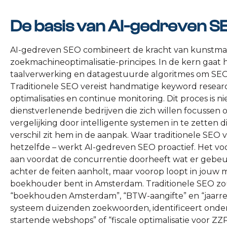
De basis van AI-gedreven S
AI-gedreven SEO combineert de kracht van kunstmat
zoekmachineoptimalisatie-principes. In de kern gaat 
taalverwerking en datagestuurde algoritmes om SEO-
Traditionele SEO vereist handmatige keyword research
optimalisaties en continue monitoring. Dit proces is n
dienstverlenende bedrijven die zich willen focussen
vergelijking door intelligente systemen in te zetten
verschil zit hem in de aanpak. Waar traditionele SEO 
hetzelfde – werkt AI-gedreven SEO proactief. Het voor
aan voordat de concurrentie doorheeft wat er gebeur
achter de feiten aanholt, maar voorop loopt in jouw ma
boekhouder bent in Amsterdam. Traditionele SEO zou
“boekhouden Amsterdam”, “BTW-aangifte” en “jaarre
systeem duizenden zoekwoorden, identificeert onde
startende webshops” of “fiscale optimalisatie voor ZZ