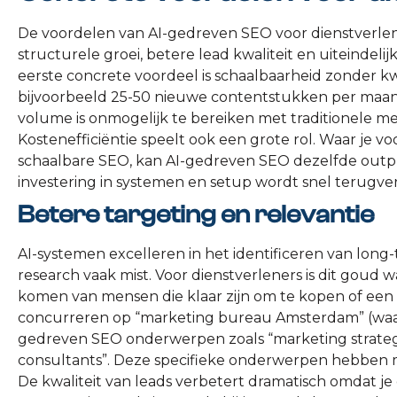
De voordelen van AI-gedreven SEO voor dienstverlene
structurele groei, betere lead kwaliteit en uiteinde
eerste concrete voordeel is schaalbaarheid zonder kw
bijvoorbeeld 25-50 nieuwe contentstukken per maand,
volume is onmogelijk te bereiken met traditionele 
Kostenefficiëntie speelt ook een grote rol. Waar je 
schaalbare SEO, kan AI-gedreven SEO dezelfde output
investering in systemen en setup wordt snel terugve
Betere targeting en relevantie
AI-systemen excelleren in het identificeren van lon
research vaak mist. Voor dienstverleners is dit goud
komen van mensen die klaar zijn om te kopen of een di
concurreren op “marketing bureau Amsterdam” (waar 
gedreven SEO onderwerpen zoals “marketing strategi
consultants”. Deze specifieke onderwerpen hebben 
De kwaliteit van leads verbetert dramatisch omdat je