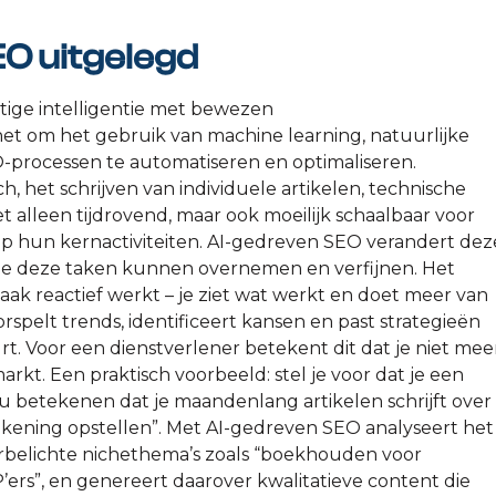
EO uitgelegd
ige intelligentie met bewezen
het om het gebruik van machine learning, natuurlijke
processen te automatiseren en optimaliseren.
, het schrijven van individuele artikelen, technische
iet alleen tijdrovend, maar ook moeilijk schaalbaar voor
 op hun kernactiviteiten. AI-gedreven SEO verandert dez
 die deze taken kunnen overnemen en verfijnen. Het
vaak reactief werkt – je ziet wat werkt en doet meer van
spelt trends, identificeert kansen en past strategieën
t. Voor een dienstverlener betekent dit dat je niet mee
rkt. Een praktisch voorbeeld: stel je voor dat je een
 betekenen dat je maandenlang artikelen schrijft over
kening opstellen”. Met AI-gedreven SEO analyseert het
rbelichte nichethema’s zoals “boekhouden voor
P’ers”, en genereert daarover kwalitatieve content die