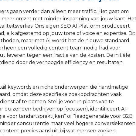
rs gaan verder dan alleen meer traffic. Het gaat om
lijk meer omzet met minder inspanning van jouw kant. He
aliteitsverlies. Ons eigen SEO AI Platform produceert
 elk afgestemd op jouw tone of voice en expertise. Dit
methoden, maar met AI wordt het de nieuwe standaard.
voorheen een volledig content team nodig had voor
 leveren tegen een fractie van de kosten. De initiële
rdiend door de verhoogde efficiency en resultaten.
g-tail keywords en niche onderwerpen die handmatige
 waard, omdat deze specifieke zoekopdrachten vaak
enst af te nemen. Stel je voor: in plaats van te
duizenden bedrijven op focussen), identificeert AI-
e voor tandartspraktijken” of “leadgeneratie voor B2B
minder concurrentie maar veel hogere conversiekansen
 content precies aansluit bij wat mensen zoeken.