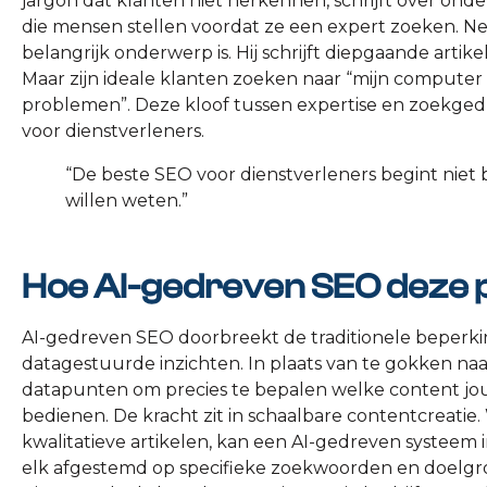
jargon dat klanten niet herkennen, schrijft over onder
die mensen stellen voordat ze een expert zoeken. Ne
belangrijk onderwerp is. Hij schrijft diepgaande arti
Maar zijn ideale klanten zoeken naar “mijn computer
problemen”. Deze kloof tussen expertise en zoekgedra
voor dienstverleners.
“De beste SEO voor dienstverleners begint niet bij
willen weten.”
Hoe AI-gedreven SEO deze 
AI-gedreven SEO doorbreekt de traditionele beperki
datagestuurde inzichten. In plaats van te gokken na
datapunten om precies te bepalen welke content jo
bedienen. De kracht zit in schaalbare contentcreati
kwalitatieve artikelen, kan een AI-gedreven systeem 
elk afgestemd op specifieke zoekwoorden en doelgro