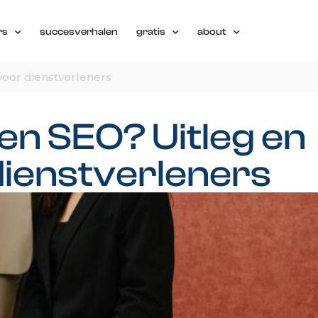
rs
succesverhalen
gratis
about
voor dienstverleners
en SEO? Uitleg en
dienstverleners