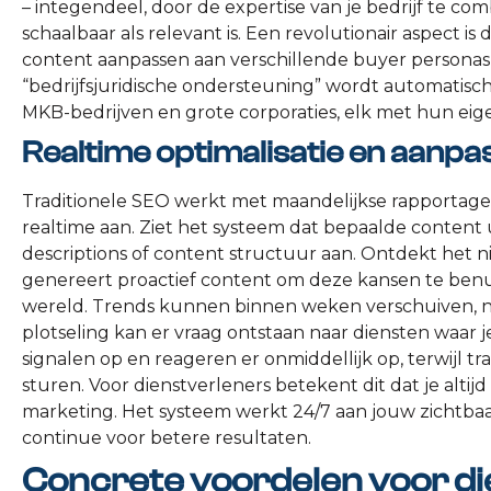
– integendeel, door de expertise van je bedrijf te com
schaalbaar als relevant is. Een revolutionair aspect is 
content aanpassen aan verschillende buyer personas 
“bedrijfsjuridische ondersteuning” wordt automatis
MKB-bedrijven en grote corporaties, elk met hun ei
Realtime optimalisatie en aanpa
Traditionele SEO werkt met maandelijkse rapportages
realtime aan. Ziet het systeem dat bepaalde content
descriptions of content structuur aan. Ontdekt het
genereert proactief content om deze kansen te benutte
wereld. Trends kunnen binnen weken verschuiven, n
plotseling kan er vraag ontstaan naar diensten waar 
signalen op en reageren er onmiddellijk op, terwijl 
sturen. Voor dienstverleners betekent dit dat je altijd
marketing. Het systeem werkt 24/7 aan jouw zichtbaar
continue voor betere resultaten.
Concrete voordelen voor di