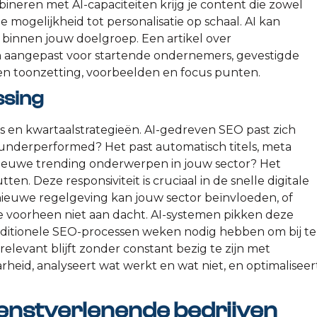
bineren met AI-capaciteiten krijg je content die zowel
de mogelijkheid tot personalisatie op schaal. AI kan
binnen jouw doelgroep. Een artikel over
ch aangepast voor startende ondernemers, gevestigde
gen toonzetting, voorbeelden en focus punten.
ssing
 en kwartaalstrategieën. AI-gedreven SEO past zich
 underperformed? Het past automatisch titels, meta
 nieuwe trending onderwerpen in jouw sector? Het
n. Deze responsiviteit is cruciaal in de snelle digitale
ieuwe regelgeving kan jouw sector beïnvloeden, of
je voorheen niet aan dacht. AI-systemen pikken deze
traditionele SEO-processen weken nodig hebben om bij te
 relevant blijft zonder constant bezig te zijn met
heid, analyseert wat werkt en wat niet, en optimaliseer
enstverlenende bedrijven