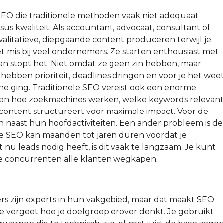
EO die traditionele methoden vaak niet adequaat
s kwaliteit. Als accountant, advocaat, consultant of
alitatieve, diepgaande content produceren terwijl je
t mis bij veel ondernemers. Ze starten enthousiast met
an stopt het. Niet omdat ze geen zin hebben, maar
hebben prioriteit, deadlines dringen en voor je het wee
line ging. Traditionele SEO vereist ook een enorme
jpen hoe zoekmachines werken, welke keywords relevan
 content structureert voor maximale impact. Voor de
sch naast hun hoofdactiviteiten. Een ander probleem is de
nele SEO kan maanden tot jaren duren voordat je
at nu leads nodig heeft, is dit vaak te langzaam. Je kunt
jl je concurrenten alle klanten wegkapen.
ers zijn experts in hun vakgebied, maar dat maakt SEO
 je vergeet hoe je doelgroep erover denkt. Je gebruikt