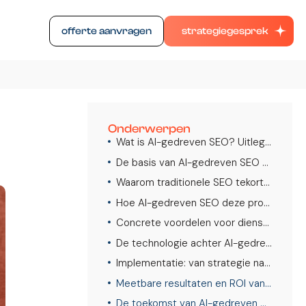
offerte aanvragen
strategiegesprek
Onderwerpen
Wat is AI-gedreven SEO? Uitleg en voordelen voor dienstverleners
De basis van AI-gedreven SEO uitgelegd
Waarom traditionele SEO tekortschiet voor dienstverleners
Hoe AI-gedreven SEO deze problemen oplost
Concrete voordelen voor dienstverlenende bedrijven
De technologie achter AI-gedreven SEO
Implementatie: van strategie naar resultaat
Meetbare resultaten en ROI van AI-gedreven SEO
De toekomst van AI-gedreven SEO