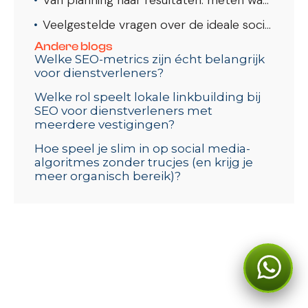
Van planning naar resultaten: meten wat werkt
Veelgestelde vragen over de ideale social media contentplanning voor dienstverleners: zo houd je grip en resultaat
Andere blogs
Welke SEO-metrics zijn écht belangrijk
voor dienstverleners?
Welke rol speelt lokale linkbuilding bij
SEO voor dienstverleners met
meerdere vestigingen?
Hoe speel je slim in op social media-
algoritmes zonder trucjes (en krijg je
meer organisch bereik)?
Kan ik je ergens mee
helpen?