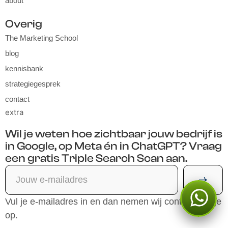
about
Overig
The Marketing School
blog
kennisbank
strategiegesprek
contact
extra
Wil je weten hoe zichtbaar jouw bedrijf is
in Google, op Meta én in ChatGPT? Vraag
een gratis Triple Search Scan aan.
Kan ik je ergens mee
Vul je e-mailadres in en dan nemen wij contact met je
helpen?
op.