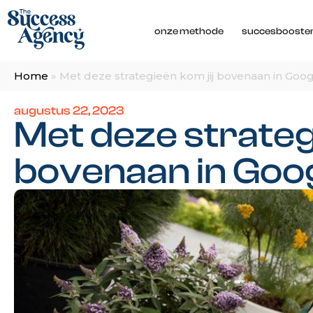
onze methode
succesbooste
Home
»
Met deze strategieën kom jij bovenaan in Goog
augustus 22, 2023
Met deze strateg
bovenaan in Goog