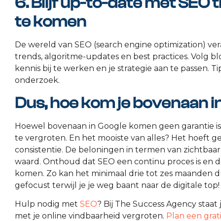
6. Blijf up-to-date met SEO
te komen
De wereld van SEO (search engine optimization) ve
trends, algoritme-updates en best practices. Volg
kennis bij te werken en je strategie aan te passen. T
onderzoek.
Dus, hoe kom je bovenaan i
Hoewel bovenaan in Google komen geen garantie is,
te vergroten. En het mooiste van alles? Het hoeft gee
consistentie. De beloningen in termen van zichtbaar
waard. Onthoud dat SEO een continu proces is en d
komen. Zo kan het minimaal drie tot zes maanden dur
gefocust terwijl je je weg baant naar de digitale top!
Hulp nodig met
SEO
? Bij The Success Agency staat
met je online vindbaarheid vergroten.
Plan een grat