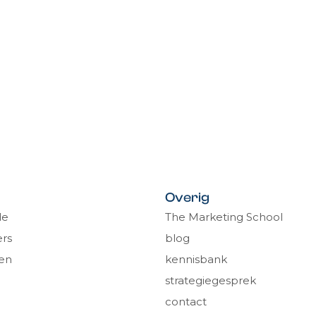
Overig
de
The Marketing School
rs
blog
en
kennisbank
strategiegesprek
contact