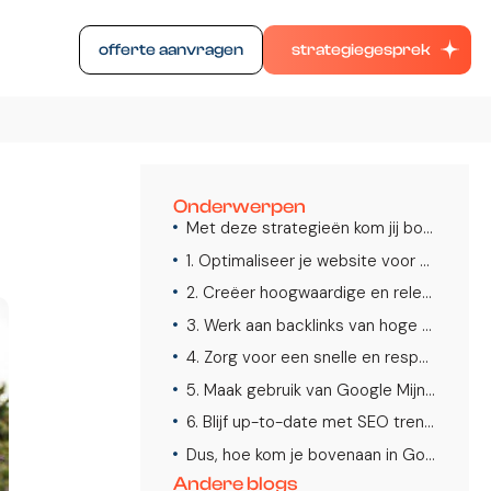
offerte aanvragen
strategiegesprek
Onderwerpen
Met deze strategieën kom jij bovenaan in Google!
1. Optimaliseer je website voor zoekwoorden om bovenaan in Google te komen
2. Creëer hoogwaardige en relevante inhoud
3. Werk aan backlinks van hoge kwaliteit
4. Zorg voor een snelle en responsieve website
5. Maak gebruik van Google Mijn Bedrijf
6. Blijf up-to-date met SEO trends om bovenaan in Google te komen
Dus, hoe kom je bovenaan in Google?
Andere blogs