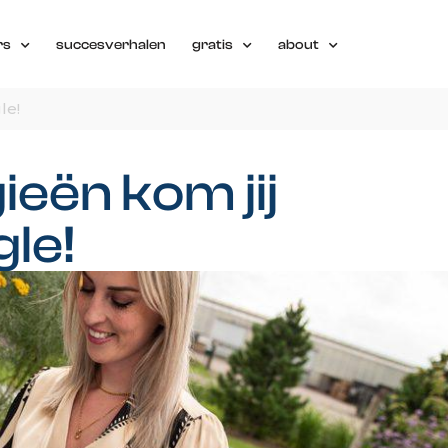
rs
succesverhalen
gratis
about
le!
ieën kom jij
le!