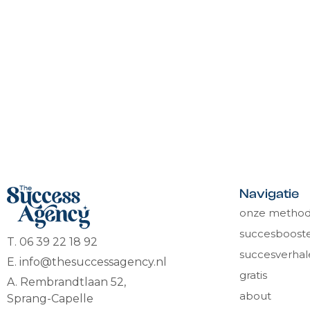
Navigatie
onze metho
succesbooste
T. 06 39 22 18 92
succesverhal
E. info@thesuccessagency.nl
gratis
A. Rembrandtlaan 52,
about
Sprang-Capelle