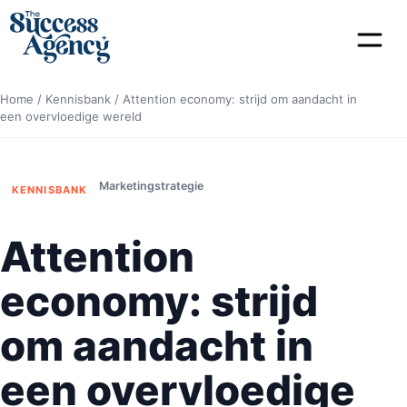
Home
/
Kennisbank
/
Attention economy: strijd om aandacht in
een overvloedige wereld
Marketingstrategie
KENNISBANK
Attention
economy: strijd
om aandacht in
een overvloedige