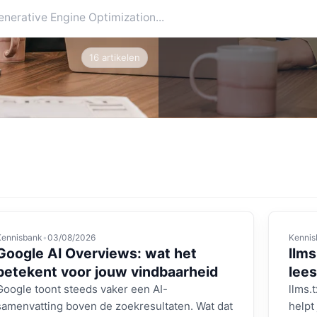
16 artikelen
Kennisbank
•
03/08/2026
Kennis
Google AI Overviews: wat het
llms
betekent voor jouw vindbaarheid
lee
Google toont steeds vaker een AI-
llms.
samenvatting boven de zoekresultaten. Wat dat
helpt