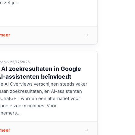
n zet je…
→
 meer
bank
•
23/12/2025
AI zoekresultaten in Google
I-assistenten beïnvloedt
e AI Overviews verschijnen steeds vaker
aan zoekresultaten, en AI-assistenten
 ChatGPT worden een alternatief voor
tionele zoekmachines. Voor
rnemers…
→
 meer