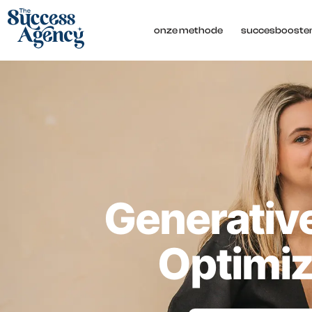
onze methode
succesbooste
Generativ
Optimiz