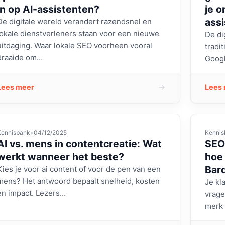
in op AI-assistenten?
je o
ass
De digitale wereld verandert razendsnel en
lokale dienstverleners staan voor een nieuwe
De di
uitdaging. Waar lokale SEO voorheen vooral
tradi
draaide om…
Googl
→
Lees meer
Lees
Kennisbank
•
04/12/2025
Kennis
AI vs. mens in contentcreatie: Wat
SEO
werkt wanneer het beste?
hoe 
Bar
Kies je voor ai content of voor de pen van een
mens? Het antwoord bepaalt snelheid, kosten
Je kl
en impact. Lezers…
vrage
merk 