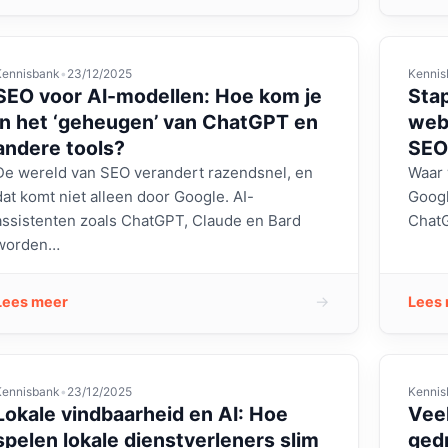
Kennisbank
•
23/12/2025
Kennis
SEO voor AI-modellen: Hoe kom je
Stap
in het ‘geheugen’ van ChatGPT en
webs
andere tools?
SEO
De wereld van SEO verandert razendsnel, en
Waar 
dat komt niet alleen door Google. AI-
Googl
assistenten zoals ChatGPT, Claude en Bard
ChatG
worden…
→
Lees meer
Lees
Kennisbank
•
23/12/2025
Kennis
Lokale vindbaarheid en AI: Hoe
Veel
spelen lokale dienstverleners slim
ged