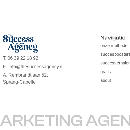
Navigatie
onze methode
succesbooster
T. 06 39 22 18 92
succesverhale
E. info@thesuccessagency.nl
gratis
A. Rembrandtlaan 52,
about
Sprang-Capelle
RKETING AGEN