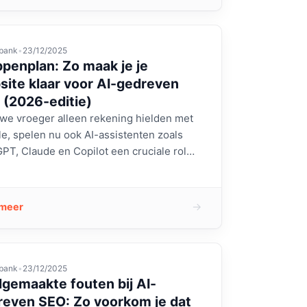
bank
•
23/12/2025
penplan: Zo maak je je
ite klaar voor AI-gedreven
 (2026-editie)
we vroeger alleen rekening hielden met
e, spelen nu ook AI-assistenten zoals
PT, Claude en Copilot een cruciale rol…
→
 meer
bank
•
23/12/2025
gemaakte fouten bij AI-
reven SEO: Zo voorkom je dat