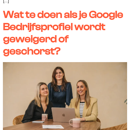
[…]
Wat te doen als je Google
Bedrijfsprofiel wordt
geweigerd of
geschorst?