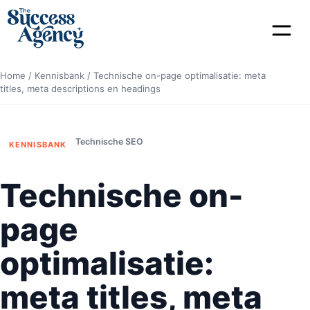
Home
/
Kennisbank
/
Technische on-page optimalisatie: meta
titles, meta descriptions en headings
Technische SEO
KENNISBANK
Technische on-
page
optimalisatie:
meta titles, meta