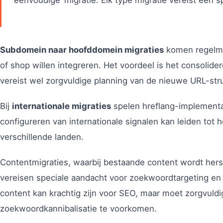
‘eenvoudige’ migratie. Elk type migratie vereist een 
Subdomein naar hoofddomein migraties
komen regelmat
of shop willen integreren. Het voordeel is het consolide
vereist wel zorgvuldige planning van de nieuwe URL-str
Bij
internationale migraties
spelen hreflang-implementat
configureren van internationale signalen kan leiden tot he
verschillende landen.
Contentmigraties, waarbij bestaande content wordt her
vereisen speciale aandacht voor zoekwoordtargeting en i
content kan krachtig zijn voor SEO, maar moet zorgvul
zoekwoordkannibalisatie te voorkomen.