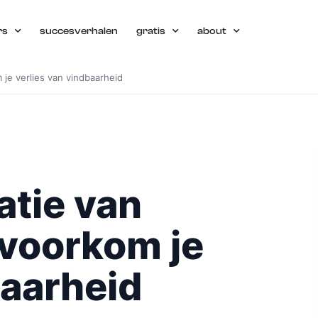
rs
succesverhalen
gratis
about
je verlies van vindbaarheid
atie van
 voorkom je
baarheid